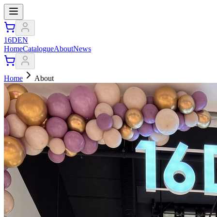
16DEN
Home
Catalogue
About
News
Home
About